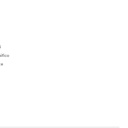
i
ifico
te