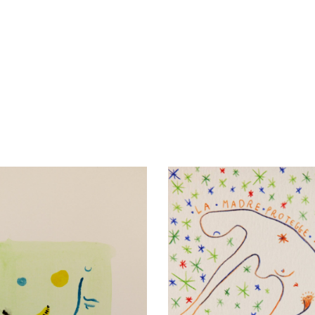
lla Lista desideri
Aggiungi alla Lista desideri
Compare
w
Quick view
l carrello
Aggiungi al carrello