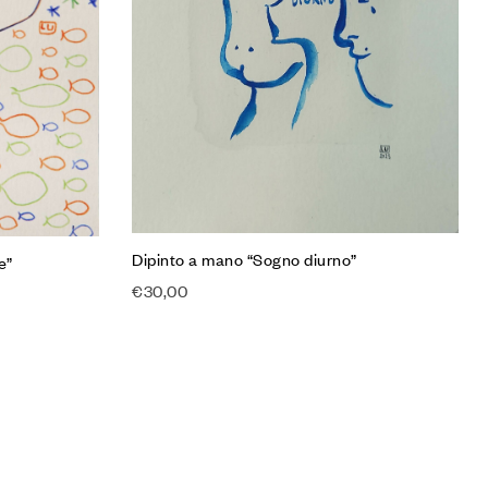
Dipinto a mano “Sogno diurno”
e”
€
30,00