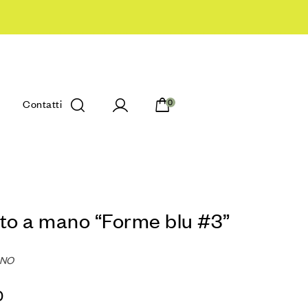
Contatti
0
nto a mano “Forme blu #3”
ANO
0