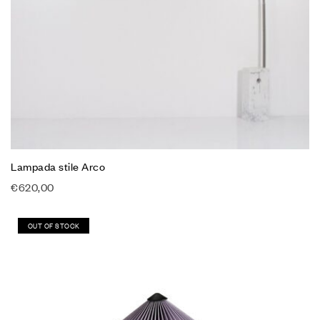
Lampada stile Arco
€
620,00
In offerta!
OUT OF STOCK