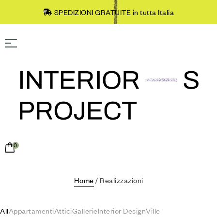
SPEDIZIONI GRATUITE in tutta Italia
0
Home
/ Realizzazioni
All
Appartamenti
Attici
Gallerie
Interior Design
Ville