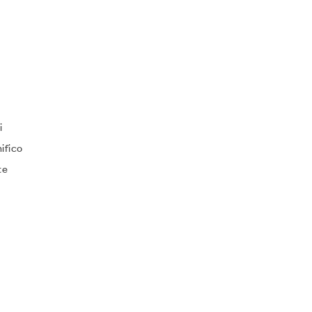
i
ifico
te