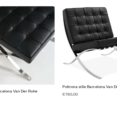
Aggiungi alla Lista desideri
Compare
Quick view
Scegli
Poltrona stile Barcelona Van 
arcelona Van Der Rohe
€
780,00