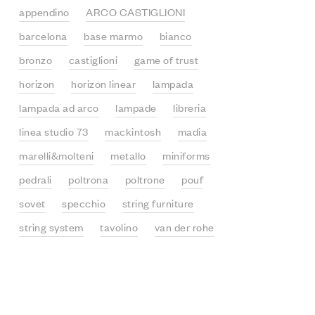
appendino
ARCO CASTIGLIONI
barcelona
base marmo
bianco
bronzo
castiglioni
game of trust
horizon
horizon linear
lampada
lampada ad arco
lampade
libreria
linea studio 73
mackintosh
madia
marelli&molteni
metallo
miniforms
pedrali
poltrona
poltrone
pouf
sovet
specchio
string furniture
string system
tavolino
van der rohe