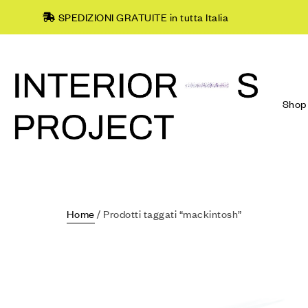
SPEDIZIONI GRATUITE in tutta Italia
Shop
Home
/ Prodotti taggati “mackintosh”