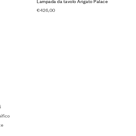
Lampada da tavolo Arigato Palace
€
426,00
i
ifico
te