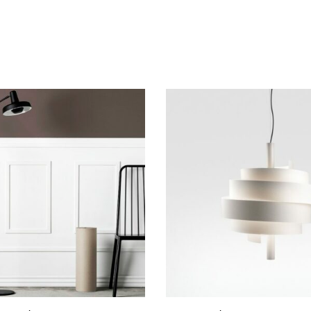
lla Lista desideri
Vedi la Lista desideri
Compare
w
Quick view
Scegli