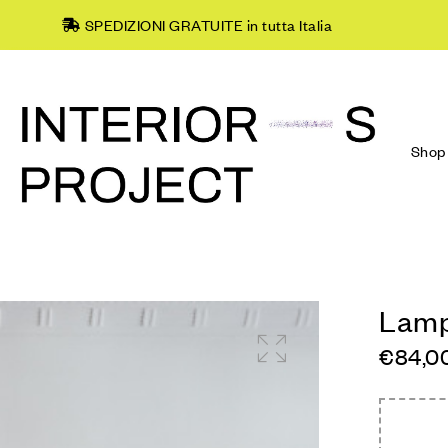
SPEDIZIONI GRATUITE in tutta Italia
Shop
Lamp
€
84,0