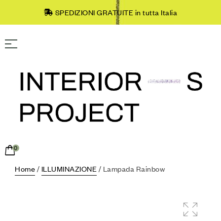
SPEDIZIONI GRATUITE in tutta Italia
0
Home
/
ILLUMINAZIONE
/ Lampada Rainbow