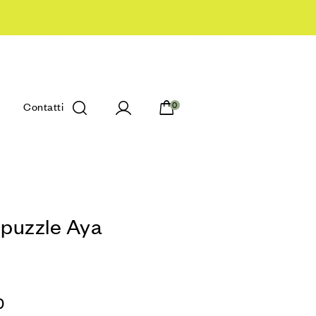
Contatti
0
 puzzle Aya
0