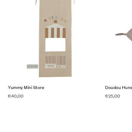
Aggiungi a
Compare
Quick vie
Aggiungi a
Yummy Mini Store
Doudou Huns
€
40,00
€
25,00