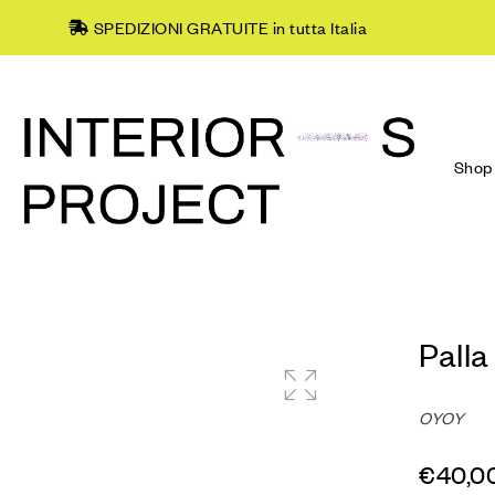
SPEDIZIONI GRATUITE in tutta Italia
Shop
Palla
OYOY
€
40,0