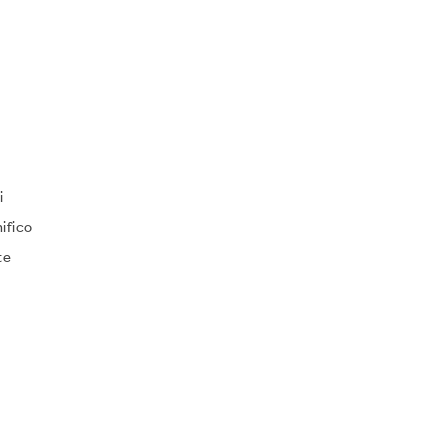
i
ifico
te