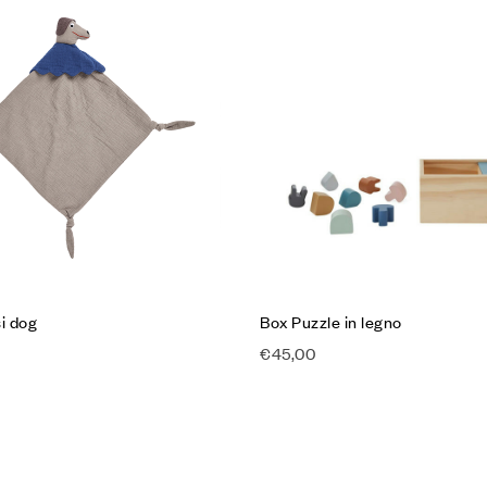
lla Lista desideri
Aggiungi alla Lista desideri
Compare
w
Quick view
l carrello
Aggiungi al carrello
i dog
Box Puzzle in legno
€
45,00