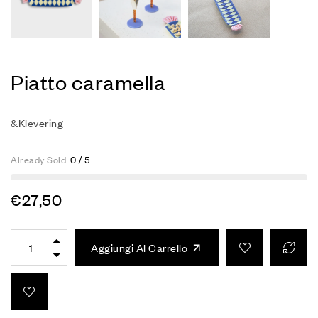
Piatto caramella
&Klevering
Already Sold:
0 / 5
€
27,50
Aggiungi Al Carrello