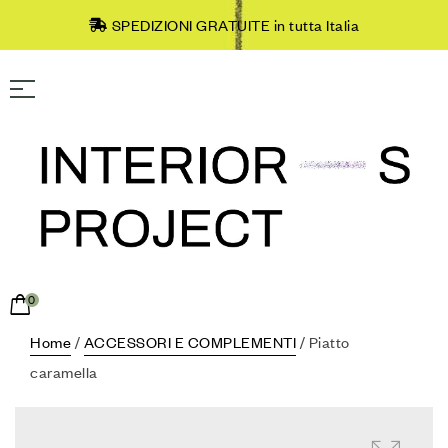
SPEDIZIONI GRATUITE in tutta Italia
0
Home
/
ACCESSORI E COMPLEMENTI
/ Piatto
caramella