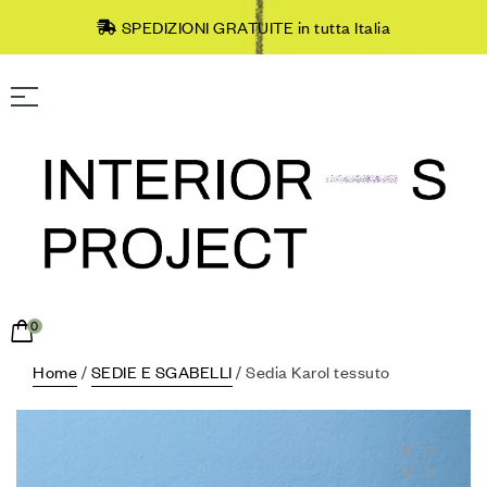
SPEDIZIONI GRATUITE in tutta Italia
0
Home
/
SEDIE E SGABELLI
/ Sedia Karol tessuto