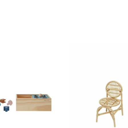
lla Lista desideri
Aggiungi alla Lista desideri
Compare
w
Quick view
l carrello
Aggiungi al carrello