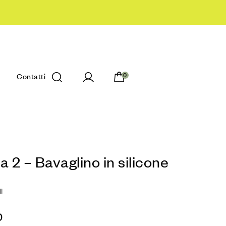
Contatti
0
a 2 – Bavaglino in silicone
I
0