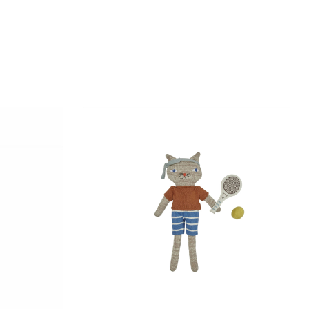
Aggiungi alla Lista desideri
Compare
Quick view
Aggiungi al carrello