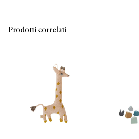
Prodotti correlati
Aggiungi a
Compare
Quick vie
Aggiungi a