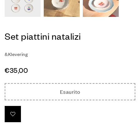
Set piattini natalizi
&Klevering
€
35,00
Esaurito