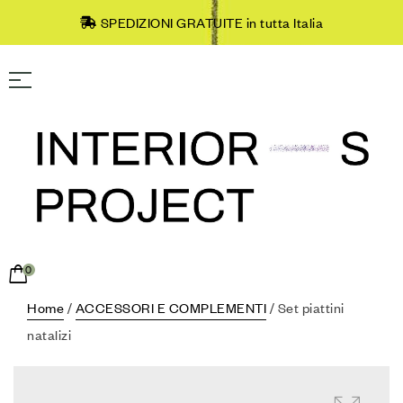
SPEDIZIONI GRATUITE in tutta Italia
0
Home
/
ACCESSORI E COMPLEMENTI
/ Set piattini
natalizi