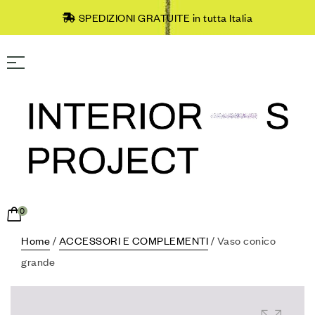
SPEDIZIONI GRATUITE in tutta Italia
0
Home
/
ACCESSORI E COMPLEMENTI
/ Vaso conico
grande