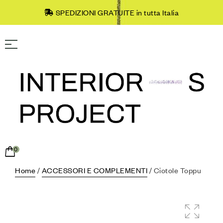
SPEDIZIONI GRATUITE in tutta Italia
0
Home
/
ACCESSORI E COMPLEMENTI
/ Ciotole Toppu