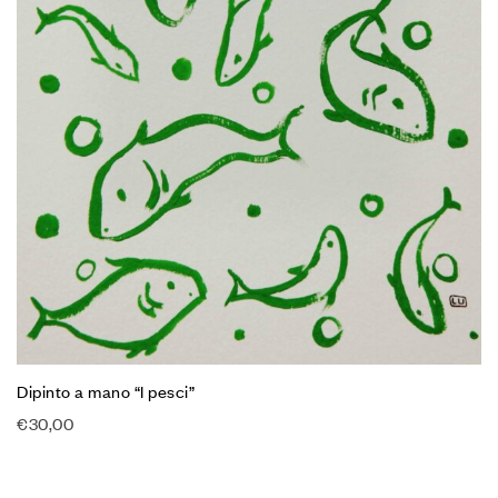
Dipinto a mano “I pesci”
€
30,00