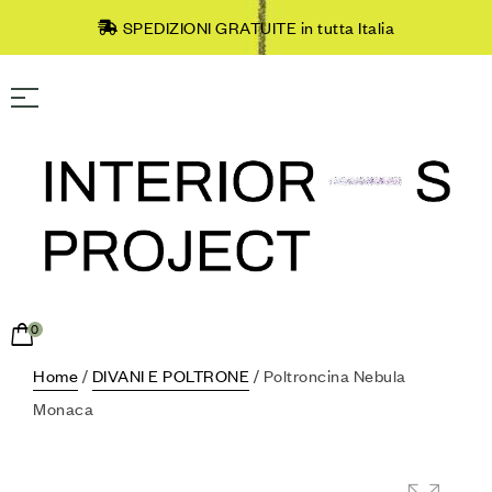
SPEDIZIONI GRATUITE in tutta Italia
0
Home
/
DIVANI E POLTRONE
/ Poltroncina Nebula
Monaca