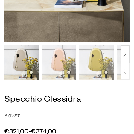
Specchio Clessidra
SOVET
€
321,00
-
€
374,00