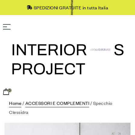
SPEDIZIONI GRATUITE in tutta Italia
0
Home
/
ACCESSORI E COMPLEMENTI
/ Specchio
Clessidra