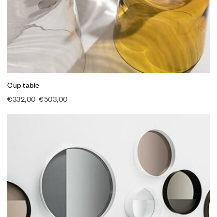
Cup table
€
332,00
-
€
503,00