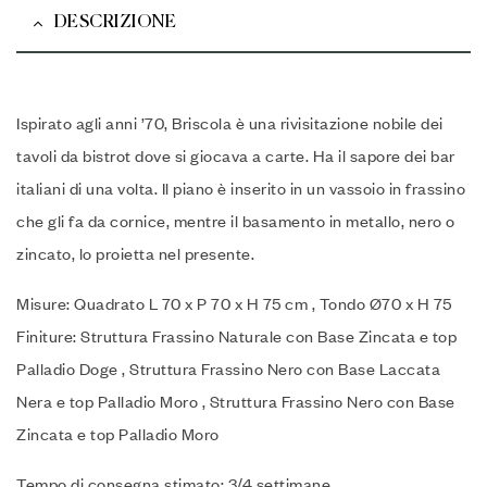
DESCRIZIONE
Ispirato agli anni ’70, Briscola è una rivisitazione nobile dei
tavoli da bistrot dove si giocava a carte. Ha il sapore dei bar
italiani di una volta. Il piano è inserito in un vassoio in frassino
che gli fa da cornice, mentre il basamento in metallo, nero o
zincato, lo proietta nel presente.
Misure: Quadrato L 70 x P 70 x H 75 cm , Tondo Ø70 x H 75
Finiture: Struttura Frassino Naturale con Base Zincata e top
Palladio Doge , Struttura Frassino Nero con Base Laccata
Nera e top Palladio Moro , Struttura Frassino Nero con Base
Zincata e top Palladio Moro
Tempo di consegna stimato: 3/4 settimane.