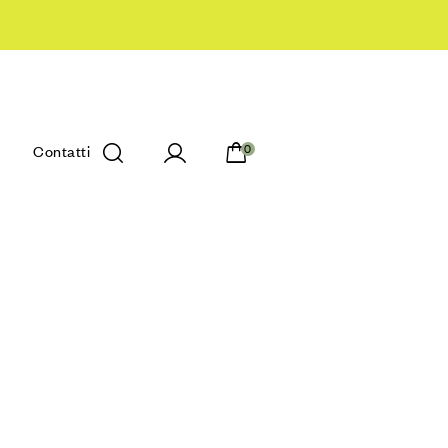
Contatti
0
Sito Web Progettato da HUB 34 - Gli