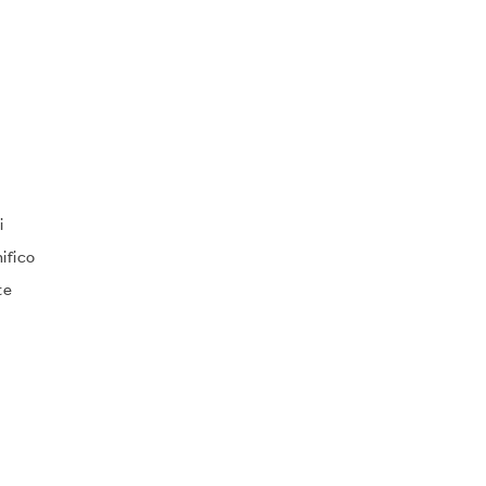
i
ifico
te