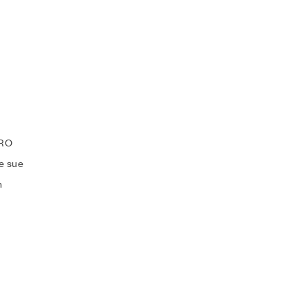
TRO
e sue
n