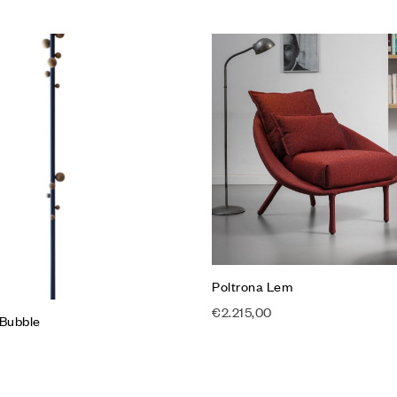
lla Lista desideri
Aggiungi alla Lista desideri
Compare
w
Quick view
Scegli
Poltrona Lem
€
2.215,00
 Bubble