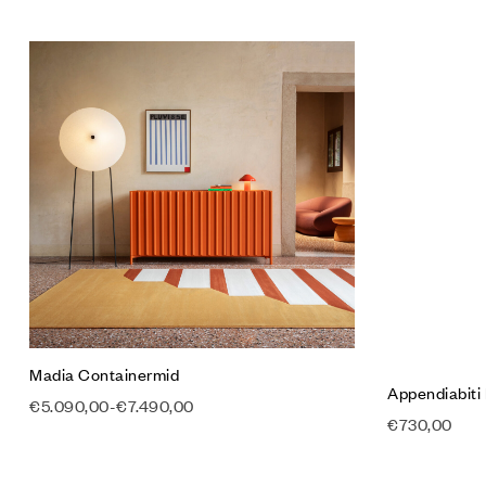
Aggiungi a
Compare
Quick vie
Scegli
Madia Containermid
Appendiabiti
€
5.090,00
-
€
7.490,00
€
730,00