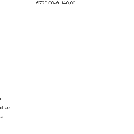
€
720,00
-
€
1.140,00
i
ifico
te