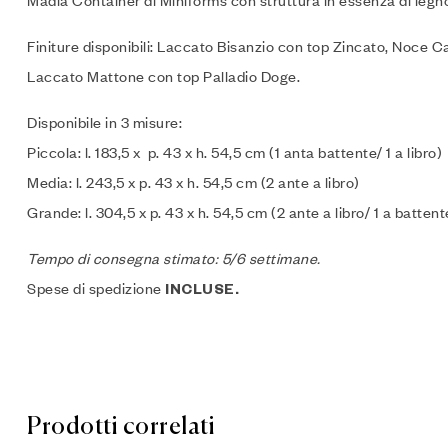
Madia Container di Miniforms con struttura in essenza di legno
Finiture disponibili: Laccato Bisanzio con top Zincato, Noc
Laccato Mattone con top Palladio Doge.
Disponibile in 3 misure:
Piccola: l. 183,5 x p. 43 x h. 54,5 cm (1 anta battente/ 1 a libro)
Media: l. 243,5 x p. 43 x h. 54,5 cm (2 ante a libro)
Grande: l. 304,5 x p. 43 x h. 54,5 cm (2 ante a libro/ 1 a battent
Tempo di consegna stimato: 5/6 settimane.
Spese di spedizione
INCLUSE.
Prodotti correlati