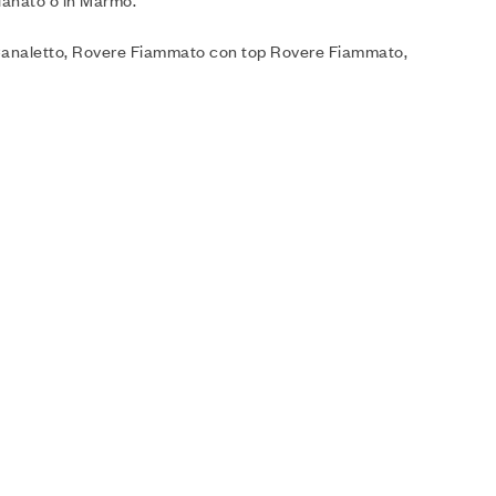
llanato o in Marmo.
e Canaletto, Rovere Fiammato con top Rovere Fiammato,