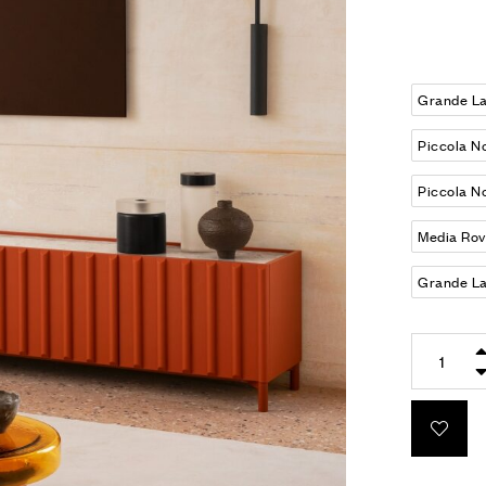
Grande La
Piccola N
Piccola N
Media Rov
Grande La