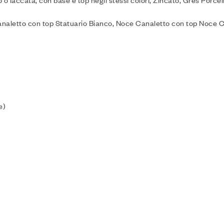
 o laccata, con base e top negli stessi colori, Zincato, Gres Porce
e Canaletto con top Statuario Bianco, Noce Canaletto con top Noc
e)