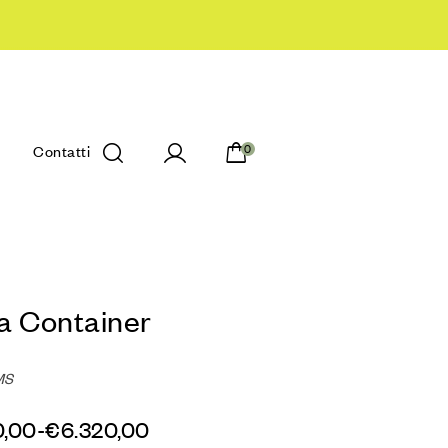
Contatti
0
a Container
MS
0,00
-
€
6.320,00