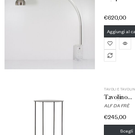
stile Arco
€
620,00
Aggiungi al ca
TAVOLI E TAVOLIN
Tavolino
metallo
ALF DA FRÈ
€
245,00
Scegli