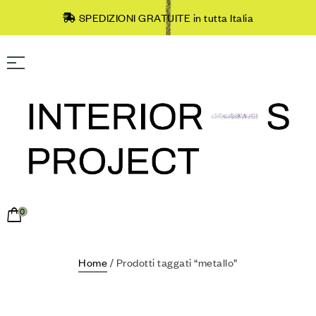
SPEDIZIONI GRATUITE in tutta Italia
0
Home
/ Prodotti taggati “metallo”