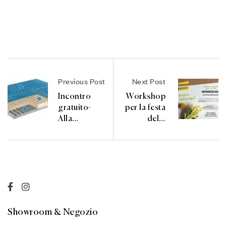
Previous Post
Next Post
Incontro
Workshop
gratuito-
per la festa
Alla
della
scoperta del
mamma:
riposo
iscrizioni
aperte!
Showroom & Negozio